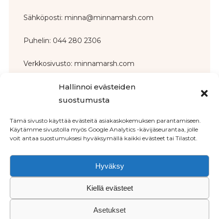
Sähköposti: minna@minnamarsh.com
Puhelin: 044 280 2306
Verkkosivusto: minnamarsh.com
Hallinnoi evästeiden
suostumusta
Tämä sivusto käyttää evästeitä asiakaskokemuksen parantamiseen.
Käytämme sivustolla myös Google Analytics -kävijäseurantaa, jolle
voit antaa suostumuksesi hyväksymällä kaikki evästeet tai Tilastot.
Hyväksy
Copyright © 2026 Nordic Deep Clearing
Kiellä evästeet
Tietosuojaseloste
Asetukset
Käyttöehdot