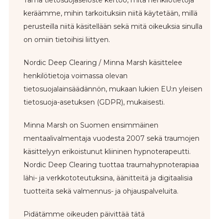
Tämä tietosuojaseloste kertoo, mitä henkilötietoja
keräämme, mihin tarkoituksiin niitä käytetään, millä
perusteilla niitä käsitellään sekä mitä oikeuksia sinulla
on omiin tietoihisi liittyen.
Nordic Deep Clearing / Minna Marsh käsittelee
henkilötietoja voimassa olevan
tietosuojalainsäädännön, mukaan lukien EU:n yleisen
tietosuoja-asetuksen (GDPR), mukaisesti.
Minna Marsh on Suomen ensimmäinen
mentaalivalmentaja vuodesta 2007 sekä traumojen
käsittelyyn erikoistunut kliininen hypnoterapeutti.
Nordic Deep Clearing tuottaa traumahypnoterapiaa
lähi- ja verkkototeutuksina, äänitteitä ja digitaalisia
tuotteita sekä valmennus- ja ohjauspalveluita.
Pidätämme oikeuden päivittää tätä