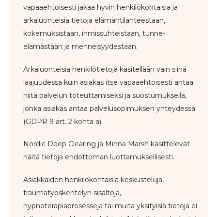
vapaaehtoisesti jakaa hyvin henkilökohtaisia ja
arkaluonteisia tietoja elämäntilanteestaan,
kokemuksistaan, ihmissuhteistaan, tunne-
elämästään ja menneisyydestään.
Arkaluonteisia henkilötietoja käsitellään vain siinä
laajuudessa kuin asiakas itse vapaaehtoisesti antaa
niitä palvelun toteuttamiseksi ja suostumuksella,
jonka asiakas antaa palvelusopimuksen yhteydessä
(GDPR 9 art. 2 kohta a).
Nordic Deep Clearing ja Minna Marsh käsittelevät
näitä tietoja ehdottoman luottamuksellisesti.
Asiakkaiden henkilökohtaisia keskusteluja,
traumatyöskentelyn sisältöjä,
hypnoterapiaprosesseja tai muita yksityisiä tietoja ei