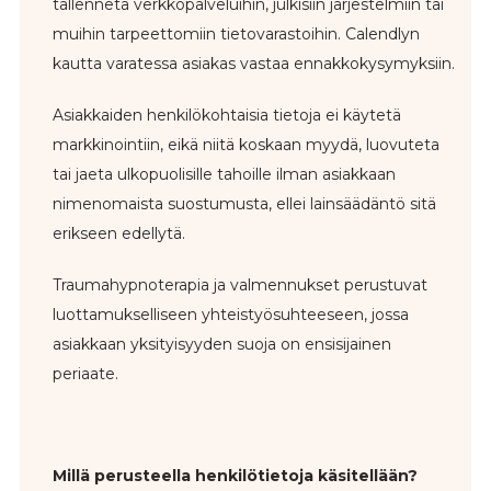
tallenneta verkkopalveluihin, julkisiin järjestelmiin tai
muihin tarpeettomiin tietovarastoihin. Calendlyn
kautta varatessa asiakas vastaa ennakkokysymyksiin.
Asiakkaiden henkilökohtaisia tietoja ei käytetä
markkinointiin, eikä niitä koskaan myydä, luovuteta
tai jaeta ulkopuolisille tahoille ilman asiakkaan
nimenomaista suostumusta, ellei lainsäädäntö sitä
erikseen edellytä.
Traumahypnoterapia ja valmennukset perustuvat
luottamukselliseen yhteistyösuhteeseen, jossa
asiakkaan yksityisyyden suoja on ensisijainen
periaate.
Millä perusteella henkilötietoja käsitellään?