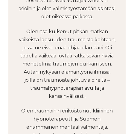
Jos etsit taitavaa auttajaa vaikeisiin
asioihin ja olet valmis työstämään sisintäsi,
olet oikeassa paikassa.
Olen itse kulkenut pitkän matkan
vaikeista lapsuuden traumoista kohtaan,
jossa ne eivät enää ohjaa elämääni. Oli
todella vaikeaa löytää ratkaisevan hyviä
menetelmiä traumojen purkamiseen.
Autan nykyään elämäntyönä ihmisiä,
joilla on traumoista johtuvia oireita –
traumahypnoterapian avulla ja
kansainvälisesti.
Olen traumoihin erikoistunut kliininen
hypnoterapeutti ja Suomen
ensimmäinen mentaalivalmentaja.