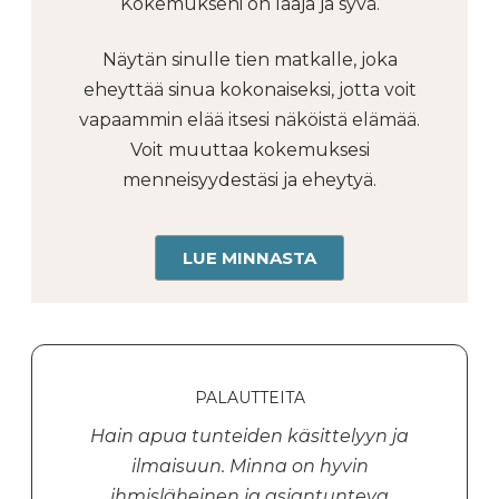
Kokemukseni on laaja ja syvä.
Näytän sinulle tien matkalle, joka
eheyttää sinua kokonaiseksi, jotta voit
vapaammin elää itsesi näköistä elämää.
Voit muuttaa kokemuksesi
menneisyydestäsi ja eheytyä.
LUE MINNASTA
PALAUTTEITA
Hain apua tunteiden käsittelyyn ja
ilmaisuun. Minna on hyvin
ihmisläheinen ja asiantunteva