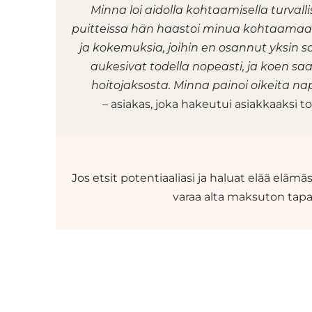
Minna loi aidolla kohtaamisella turvalli
puitteissa hän haastoi minua kohtaamaan
ja kokemuksia, joihin en osannut yksin 
aukesivat todella nopeasti, ja koen saa
hoitojaksosta. Minna painoi oikeita nap
– asiakas, joka hakeutui asiakkaaksi t
Jos etsit potentiaaliasi ja haluat elää elämäsi
varaa alta maksuton tap