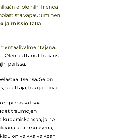
ikään ei ole niin hienoa
nolastista vapautuminen.
ja missio tällä
entaalivalmentajana.
a.
Olen auttanut tuhansia
ajin parissa.
elastaa itsensä. Se on
 opettaja, tuki ja turva.
 oppimassa lisää
uudet traumojen
alkuperäiskansaa, ja he
ivuliaana kokemuksena,
 kipu on vaikka vaikean