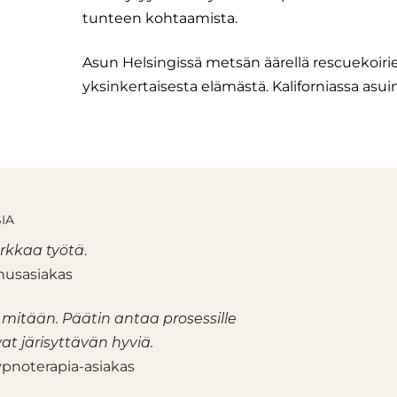
tunteen kohtaamista.
Asun Helsingissä metsän äärellä rescuekoiri
yksinkertaisesta elämästä. Kaliforniassa asuin 
IA
arkkaa työtä
.
nusasiakas
 mitään. Päätin antaa prosessille
at järisyttävän hyviä.
ypnoterapia-asiakas