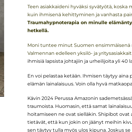
Teen asiakkaideni hyväksi syvätyötä, koska m
kuin ihmisenä kehittyminen ja vanhasta pai
Traumahypnoterapia on minulle elämäntyö 
hetkellä.
Moni tuntee minut Suomen ensimmäisenä m
Valmennan edelleen yksilö- ja yritysasiakkait
ihmisiä lapsista johtajiin ja urheilijoita yli 40 l
En voi pelastaa ketään. Ihmisen täytyy aina p
elämän lainalaisuus. Voin olla hyvä matkaopas,
Kävin 2024 Perussa Amazonin sademetsässä
traumoista. Huomasin, että samat lainalais
hoitamiseen ne ovat sielläkin. Shipibot ovat 
tietävät, että kun jokin on jäänyt meihin k
sen täytyy tulla myös ulos kipuna. Joskus se