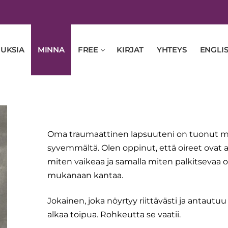
UKSIA
MINNA
FREE
KIRJAT
YHTEYS
ENGLI
Oma traumaattinen lapsuuteni on tuonut m
syvemmältä. Olen oppinut, että oireet ovat ai
miten vaikeaa ja samalla miten palkitsevaa o
mukanaan kantaa.
Jokainen, joka nöyrtyy riittävästi ja antautu
alkaa toipua. Rohkeutta se vaatii.