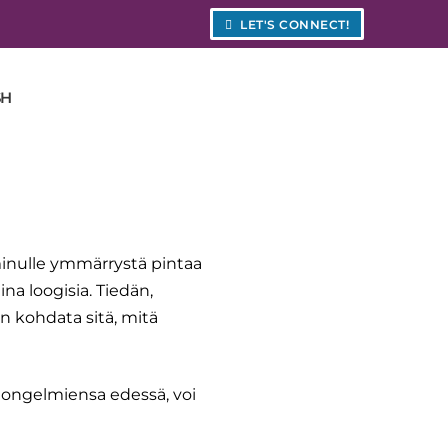
LET'S CONNECT!
SH
inulle ymmärrystä pintaa
na loogisia. Tiedän,
n kohdata sitä, mitä
u ongelmiensa edessä, voi