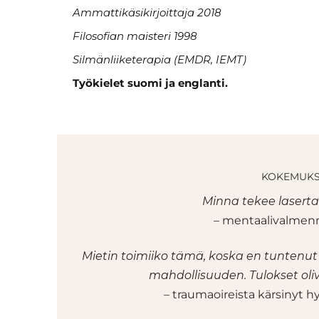
Ammattikäsikirjoittaja 2018
Filosofian maisteri 1998
Silmänliiketerapia (EMDR, IEMT)
Työkielet suomi ja englanti.
KOKEMUKS
Minna tekee lasert
– mentaalivalmen
Mietin toimiiko tämä, koska en tuntenut
mahdollisuuden. Tulokset oliv
– traumaoireista kärsinyt h